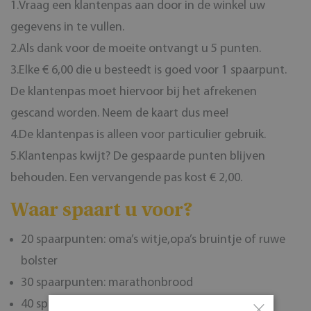
1.Vraag een klantenpas aan door in de winkel uw
gegevens in te vullen.
2.Als dank voor de moeite ontvangt u 5 punten.
3.Elke € 6,00 die u besteedt is goed voor 1 spaarpunt.
De klantenpas moet hiervoor bij het afrekenen
gescand worden. Neem de kaart dus mee!
4.De klantenpas is alleen voor particulier gebruik.
5.Klantenpas kwijt? De gespaarde punten blijven
behouden. Een vervangende pas kost € 2,00.
Waar spaart u voor?
20 spaarpunten: oma’s witje,opa’s bruintje of ruwe
bolster
30 spaarpunten: marathonbrood
40 spaarpunten: ontbijtkoek
×