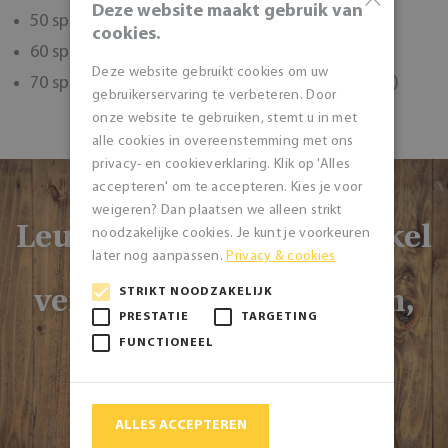
Deze website maakt gebruik van
50 spaarpunten: pakje 10 bergse koeken
cookies.
60 spaarpunten: bergse turf
Deze website gebruikt cookies om uw
70 spaarpunten: slagroomstammetje (5 á 6 pers.)
gebruikerservaring te verbeteren. Door
onze website te gebruiken, stemt u in met
alle cookies in overeenstemming met ons
privacy- en cookieverklaring. Klik op 'Alles
accepteren' om te accepteren. Kies je voor
weigeren? Dan plaatsen we alleen strikt
Leuker is nog om de winkel
noodzakelijke cookies. Je kunt je voorkeuren
met een bezoekje te
later nog aanpassen.
Privacy & cookies
vereren: dan kunt u zien,
STRIKT NOODZAKELIJK
ruiken én proeven!
PRESTATIE
TARGETING
FUNCTIONEEL
NAAR DE WINKEL
ALLES ACCEPTEREN