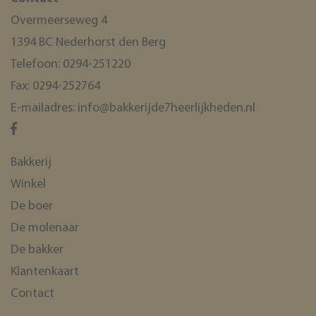
Overmeerseweg 4
CookieScriptConsent
CookieScript
1394 BC Nederhorst den Berg
www.bakkerijde7heerlijkheden.nl
Telefoon:
0294-251220
Fax:
0294-252764
E-mailadres:
info@bakkerijde7heerlijkheden.nl
Bakkerij
Winkel
ASP.NET_SessionId
Microsoft Corporation
webshop.bakkerijde7heerlijkheden.nl
De boer
De molenaar
De bakker
Klantenkaart
Contact