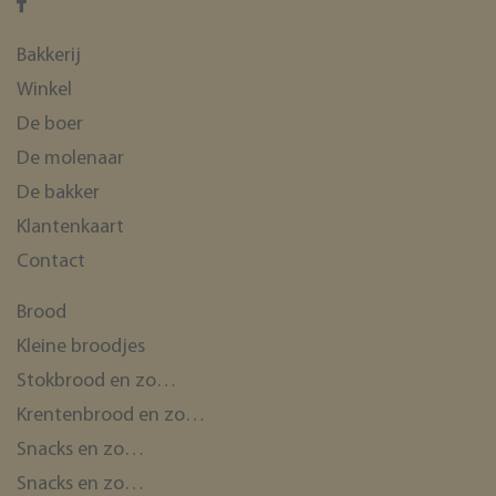
_GRECAPTCHA
Google LLC
www.google.com
Bakkerij
Winkel
De boer
De molenaar
De bakker
CookieScriptConsent
CookieScript
www.bakkerijde7heerlijkheden.nl
Klantenkaart
Contact
Brood
Kleine broodjes
Stokbrood en zo…
Krentenbrood en zo…
ASP.NET_SessionId
Microsoft Corporation
Snacks en zo…
webshop.bakkerijde7heerlijkheden.nl
Snacks en zo…