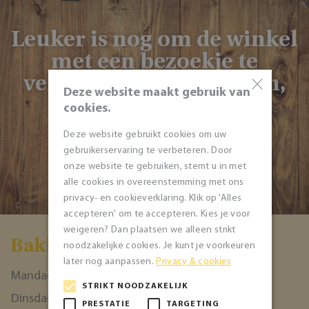
Leuker is nog om de winkel
met een bezoekje te
vereren: dan kunt u zien,
×
Deze website maakt gebruik van
ruiken én proeven!
cookies.
Deze website gebruikt cookies om uw
gebruikerservaring te verbeteren. Door
NAAR DE WINKEL
onze website te gebruiken, stemt u in met
alle cookies in overeenstemming met ons
privacy- en cookieverklaring. Klik op 'Alles
accepteren' om te accepteren. Kies je voor
weigeren? Dan plaatsen we alleen strikt
Bakkerĳ de 7 Heerlĳkheden
noodzakelijke cookies. Je kunt je voorkeuren
later nog aanpassen.
Privacy & cookies
Mandag
07:30 - 18:00
STRIKT NOODZAKELIJK
Dinsdag
07:30 - 18:00
PRESTATIE
TARGETING