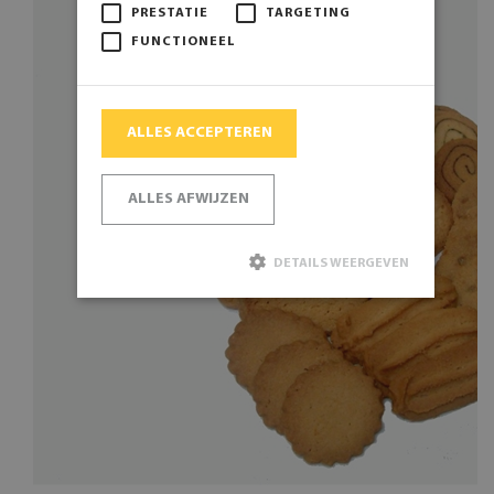
PRESTATIE
TARGETING
FUNCTIONEEL
ALLES ACCEPTEREN
ALLES AFWIJZEN
DETAILS WEERGEVEN
Strikt noodzakelijk
Prestatie
Targeting
Functioneel
Strikt noodzakelijke cookies maken de
kernfunctionaliteiten van de website mogelijk, zoals
gebruikersaanmelding en accountbeheer. De website
kan niet goed worden gebruikt zonder de strikt
noodzakelijke cookies.