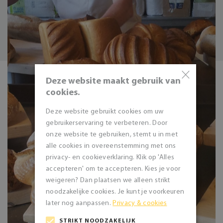
×
Deze website maakt gebruik van
cookies.
Deze website gebruikt cookies om uw
gebruikerservaring te verbeteren. Door
onze website te gebruiken, stemt u in met
alle cookies in overeenstemming met ons
privacy- en cookieverklaring. Klik op 'Alles
accepteren' om te accepteren. Kies je voor
weigeren? Dan plaatsen we alleen strikt
noodzakelijke cookies. Je kunt je voorkeuren
later nog aanpassen.
Privacy & cookies
STRIKT NOODZAKELIJK