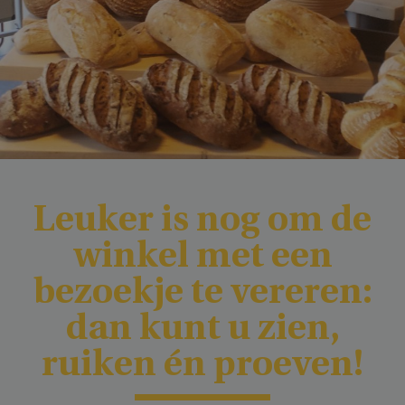
Leuker is nog om de
winkel met een
bezoekje te vereren:
dan kunt u zien,
ruiken én proeven!