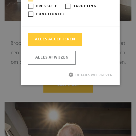
PRESTATIE
TARGETING
FUNCTIONEEL
Brood
ALLES ACCEPTEREN
Brood is belangrijk voor de gezondheid. Het bevat
een groot aandeel graanbestanddelen, die helpen
ALLES AFWIJZEN
om onmisbare voedingsstoen binnen te krijgen.
DETAILS WEERGEVEN
LEES MEER
Strikt noodzakelijk
Prestatie
Targeting
Functioneel
Strikt noodzakelijke cookies maken de
kernfunctionaliteiten van de website mogelijk, zoals
gebruikersaanmelding en accountbeheer. De website
kan niet goed worden gebruikt zonder de strikt
noodzakelijke cookies.