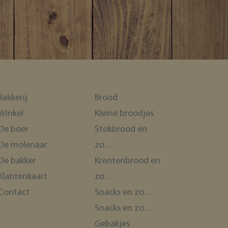
Bakkerij
Brood
Winkel
Kleine broodjes
De boer
Stokbrood en
De molenaar
zo…
De bakker
Krentenbrood en
Klantenkaart
zo…
Contact
Snacks en zo…
Snacks en zo…
Gebakjes