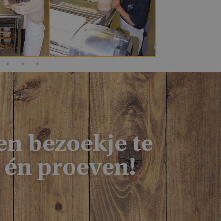
eft gezien
 website
en bezoekje te
n én proeven!