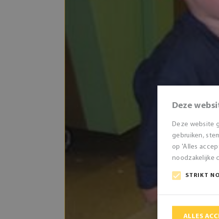
Deze websi
Deze website g
gebruiken, stem
op 'Alles accep
noodzakelijke c
STRIKT N
ALLES AC