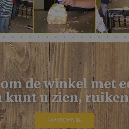
die de eindgebruiker he
voordat hij de genoemde
bezocht.
 om de winkel met e
 kunt u zien, ruike
NAAR DE WINKEL