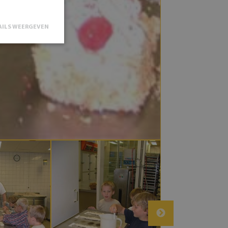
AILS WEERGEVEN
n accountbeheer.
st een
(_GRECAPTCHA)
gevoerd met het
ikt door de
e om de
zoekers te
anner van
dzakelijk om
eld door
ormatie uit over
 website
le advertenties