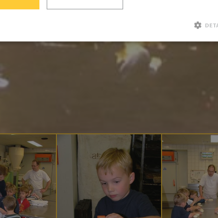
DET
Strikt noodzakelijk
Prestatie
Targeting
Functioneel
ke cookies maken de kernfunctionaliteiten van de website mogelijk, zoals gebruikersaanmelding e
t goed worden gebruikt zonder de strikt noodzakelijke cookies.
Aanbieder / Domein
Vervaldatum
Omschrijving
A
Google LLC
6 maanden
Google reCAPTCHA plaat
www.google.com
noodzakelijke cookie 
wanneer deze wordt uit
oog op de risicoanalyse.
Consent
CookieScript
1 maand
Deze cookie wordt gebru
www.bakkerijde7heerlijkheden.nl
Cookie-Script.com-servic
cookievoorkeuren van be
onthouden. De cookie-b
Cookie-Script.com is noo
correct te werken.
ionId
Microsoft Corporation
Sessie
Deze cookie wordt ingest
webshop.bakkerijde7heerlijkheden.nl
Doubleclick en voert inf
hoe de eindgebruiker de
gebruikt en over eventue