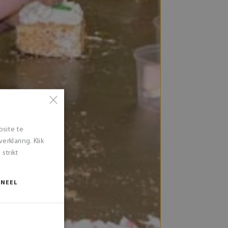
×
bsite te
rklaring. Klik
strikt
ONEEL