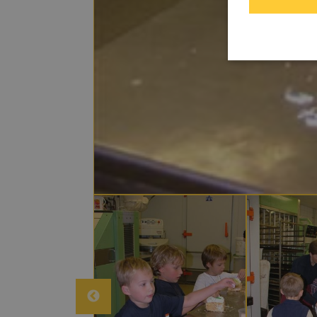
Strikt noodzakelij
De website kan nie
Naam
_GRECAPTCH
CookieScript
ASP.NET_Sess