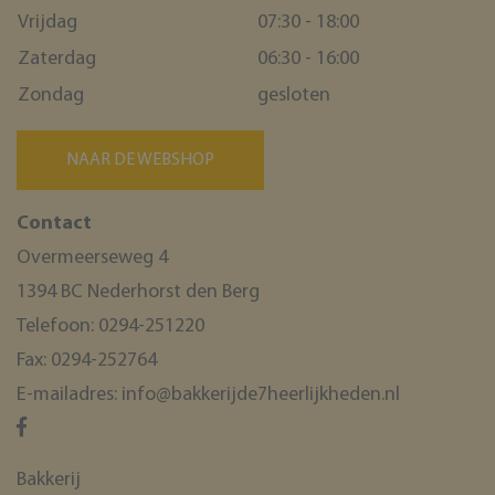
_GRECAPTCHA
Google LLC
Vrijdag
07:30 - 18:00
www.google.com
Zaterdag
06:30 - 16:00
Zondag
gesloten
NAAR DE WEBSHOP
CookieScriptConsent
CookieScript
www.bakkerijde7heerlijkheden.nl
Contact
Overmeerseweg 4
1394 BC Nederhorst den Berg
Telefoon:
0294-251220
Fax:
0294-252764
E-mailadres:
info@bakkerijde7heerlijkheden.nl
ASP.NET_SessionId
Microsoft Corporation
webshop.bakkerijde7heerlijkheden.nl
Bakkerij