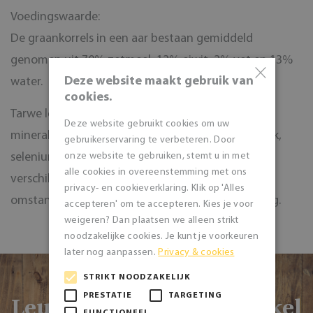
Voedingswaarde:
De graankorrels in een aar bestaan gemiddeld
genomen uit 70% zetmeel, 12% eiwit, 2% vet en 13%
×
Deze website maakt gebruik van
water.
cookies.
Tarwe levert daarnaast ook vezels,B-vitaminen en
Deze website gebruikt cookies om uw
mineralen als kalium, fosfor, magnesium, ijzer, zink,
gebruikerservaring te verbeteren. Door
selenium en koper. De voedingswaarde van tarwe
onze website te gebruiken, stemt u in met
alle cookies in overeenstemming met ons
verschilt per soort en hangt ook af van
privacy- en cookieverklaring. Klik op 'Alles
omstandigheden als bodem, klimaat en bemesting.
accepteren' om te accepteren. Kies je voor
weigeren? Dan plaatsen we alleen strikt
noodzakelijke cookies. Je kunt je voorkeuren
later nog aanpassen.
Privacy & cookies
STRIKT NOODZAKELIJK
PRESTATIE
TARGETING
Leuker is nog om de winkel